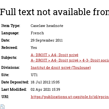
Full text not available fro
Item Type:
Caselaw headnote
Language:
French
Date:
29 September 2011
Refereed:
Yes
A- DROIT > A4- Droit privé
Subjects:
A- DROIT > A4- Droit privé > 4-3- Droit socia
Divisions:
Institut de droit privé (Toulouse)
Site:
UT1
Date Deposited:
18 Jul 2012 15:05
Last Modified:
02 Apr 2021 15:39
URI:
https://publications.ut-capitole.fr/id/epri