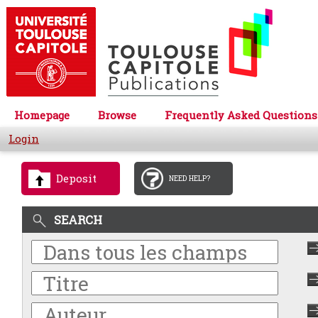
Homepage
Browse
Frequently Asked Questions
Login
Deposit
NEED HELP?
SEARCH