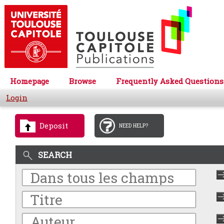
Homepage
Browse
Frequently Asked Questions
Login
Deposit
NEED HELP?
SEARCH