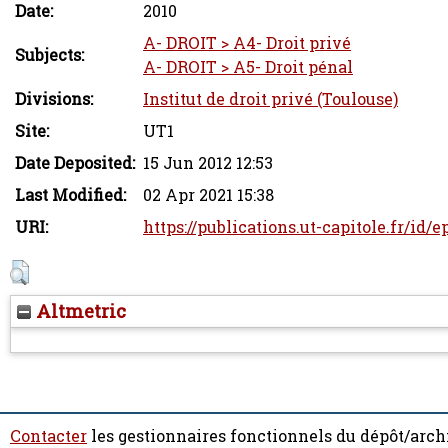
Date:
2010
A- DROIT > A4- Droit privé
Subjects:
A- DROIT > A5- Droit pénal
Divisions:
Institut de droit privé (Toulouse)
Site:
UT1
Date Deposited:
15 Jun 2012 12:53
Last Modified:
02 Apr 2021 15:38
URI:
https://publications.ut-capitole.fr/id/e
Altmetric
Contacter
les gestionnaires fonctionnels du dépôt/arch