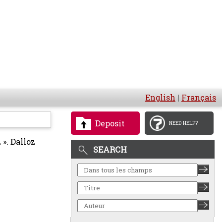
English
|
Français
Deposit
NEED HELP?
». Dalloz
SEARCH