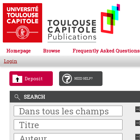
Homepage
Browse
Frequently Asked Questions
Login
Deposit
NEED HELP?
SEARCH