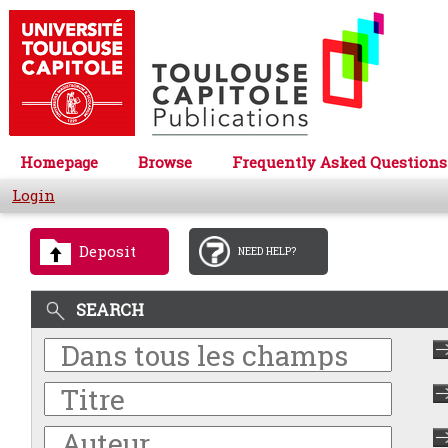
Homepage
Browse
Frequently Asked Questions
Login
Deposit
NEED HELP?
SEARCH