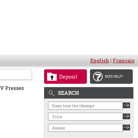
English
|
Français
Deposit
NEED HELP?
XV Presses
SEARCH