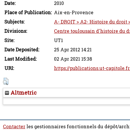
Date:
2010
Place of Publication:
Aix-en-Provence
Subjects:
A- DROIT > A2- Histoire du droit >
Divisions:
Centre toulousain d'histoire du dr
Site:
UT1
Date Deposited:
25 Apr 2012 14:21
Last Modified:
02 Apr 2021 15:38
URI:
https://publications.ut-capitole.f
Altmetric
Contacter
les gestionnaires fonctionnels du dépôt/arch