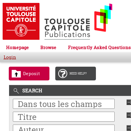
Homepage
Browse
Frequently Asked Questions
Login
Deposit
NEED HELP?
SEARCH