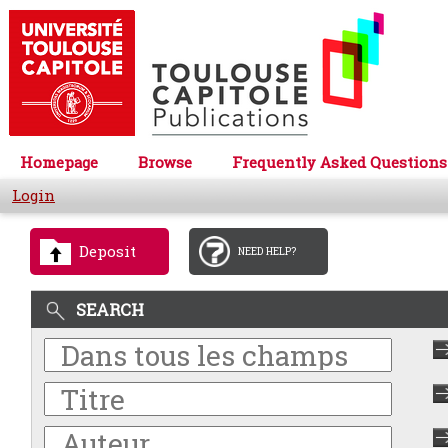
Homepage
Browse
Frequently Asked Questions
Login
Deposit
NEED HELP?
SEARCH