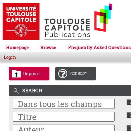
Homepage
Browse
Frequently Asked Questions
Login
Deposit
NEED HELP?
SEARCH