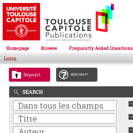
Homepage
Browse
Frequently Asked Questions
Login
Deposit
NEED HELP?
SEARCH