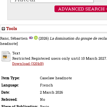
ADVANCED SEARCH 
Tools
Ranc, Sébastien
(2026)
La domination du groupe de recl
headnote]
Text
Restricted Registered users only until 10 March 2027.
Download (320kB)
Item Type:
Caselaw headnote
Language:
French
Date:
2 March 2026
Refereed:
No
Place of Publication:
Paris