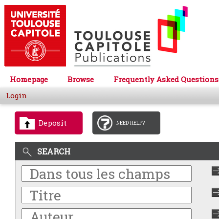
Homepage
Browse
Frequently Asked Questions
Login
Deposit
NEED HELP?
SEARCH