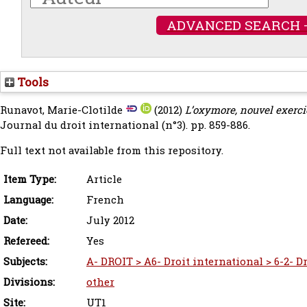
ADVANCED SEARCH 
Tools
Runavot, Marie-Clotilde
(2012)
L’oxymore, nouvel exercic
Journal du droit international (n°3). pp. 859-886.
Full text not available from this repository.
Item Type:
Article
Language:
French
Date:
July 2012
Refereed:
Yes
Subjects:
A- DROIT > A6- Droit international > 6-2- D
Divisions:
other
Site:
UT1