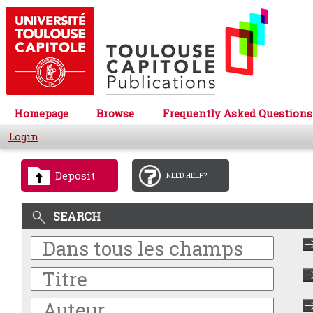
Homepage
Browse
Frequently Asked Questions
Login
Deposit
NEED HELP?
SEARCH