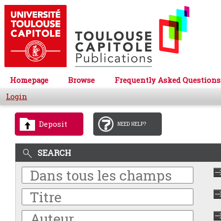
Homepage
Browse
Frequently Asked Questions
Login
Deposit
NEED HELP?
SEARCH