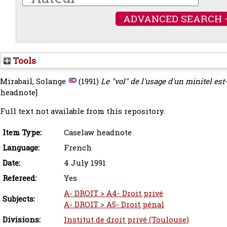
ADVANCED SEARCH 
Tools
Mirabail, Solange
(1991)
Le "vol" de l'usage d'un minitel es
headnote]
Full text not available from this repository.
Item Type:
Caselaw headnote
Language:
French
Date:
4 July 1991
Refereed:
Yes
A- DROIT > A4- Droit privé
Subjects:
A- DROIT > A5- Droit pénal
Divisions:
Institut de droit privé (Toulouse)