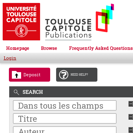
Homepage
Browse
Frequently Asked Questions
Login
Deposit
NEED HELP?
SEARCH