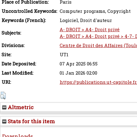
Place of Publication:
Paris
Uncontrolled Keywords:
Computer programs, Copyright
Keywords (French):
Logiciel, Droit d'auteur
A- DROIT > A4- Droit privé
Subjects:
A- DROIT > A4- Droit privé > 4-7- Dr
Divisions:
Centre de Droit des Affaires (Toul
Site:
UT1
Date Deposited:
07 Apr 2025 06:55
Last Modified:
01 Jan 2026 02:00
URI:
https://publications.ut-capitole.f
Altmetric
Stats for this item
Downloads