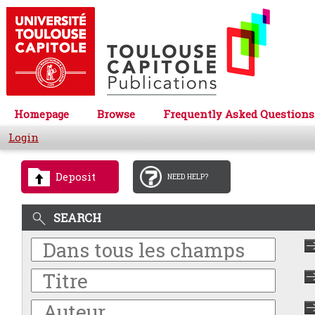
Homepage
Browse
Frequently Asked Questions
Login
Deposit
NEED HELP?
SEARCH