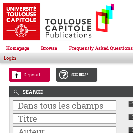
Homepage
Browse
Frequently Asked Questions
Login
Deposit
NEED HELP?
SEARCH