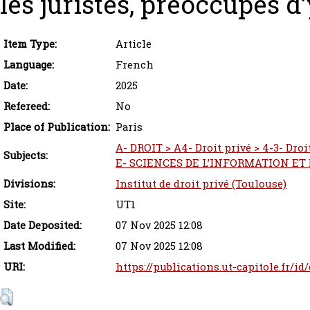
les juristes, préoccupés d
Item Type:
Article
Language:
French
Date:
2025
Refereed:
No
Place of Publication:
Paris
A- DROIT > A4- Droit privé > 4-3- Droit
Subjects:
E- SCIENCES DE L’INFORMATION ET 
Divisions:
Institut de droit privé (Toulouse)
Site:
UT1
Date Deposited:
07 Nov 2025 12:08
Last Modified:
07 Nov 2025 12:08
URI:
https://publications.ut-capitole.fr/id