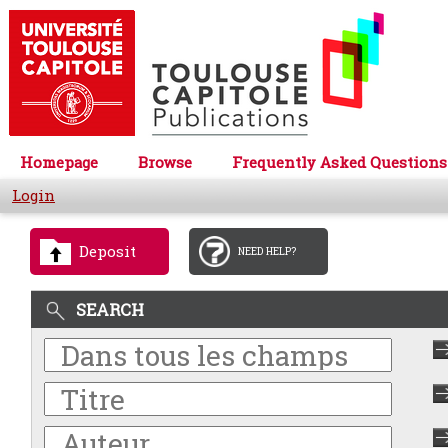
Homepage
Browse
Frequently Asked Questions
Login
Deposit
NEED HELP?
SEARCH