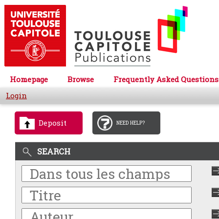
Homepage
Browse
Frequently Asked Questions
Login
Deposit
NEED HELP?
SEARCH