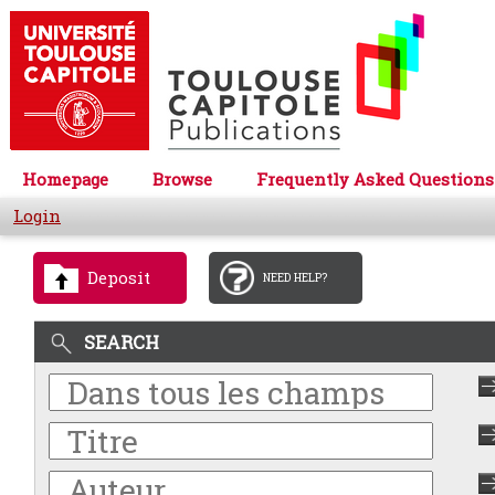
Homepage
Browse
Frequently Asked Questions
Login
Deposit
NEED HELP?
SEARCH