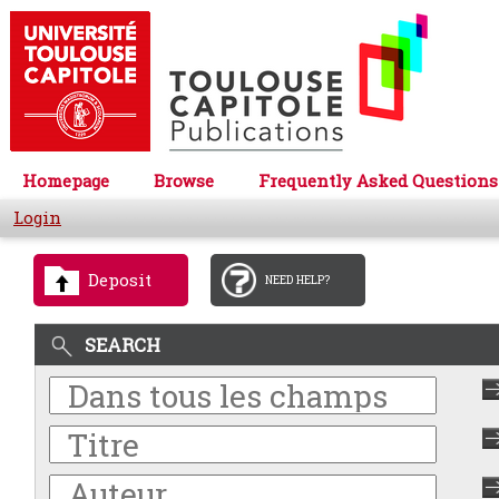
Homepage
Browse
Frequently Asked Questions
Login
Deposit
NEED HELP?
SEARCH