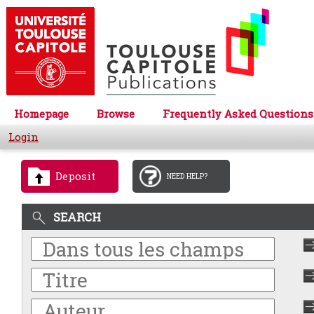
Homepage
Browse
Frequently Asked Questions
Login
Deposit
NEED HELP?
SEARCH