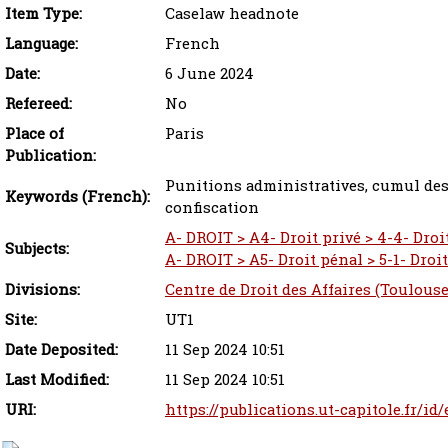
Item Type:
Caselaw headnote
Language:
French
Date:
6 June 2024
Refereed:
No
Place of
Paris
Publication:
Punitions administratives, cumul des
Keywords (French):
confiscation
A- DROIT > A4- Droit privé > 4-4- Droit
Subjects:
A- DROIT > A5- Droit pénal > 5-1- Dro
Divisions:
Centre de Droit des Affaires (Toulouse
Site:
UT1
Date Deposited:
11 Sep 2024 10:51
Last Modified:
11 Sep 2024 10:51
URI:
https://publications.ut-capitole.fr/id