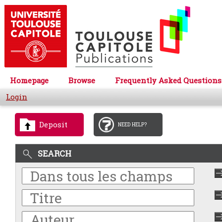
Homepage
Browse
Frequently Asked Questions
Login
Deposit
NEED HELP?
SEARCH