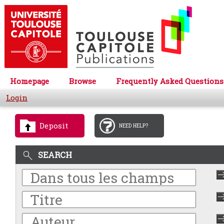
Homepage
Browse
Frequently Asked Questions
Login
Deposit
NEED HELP?
SEARCH