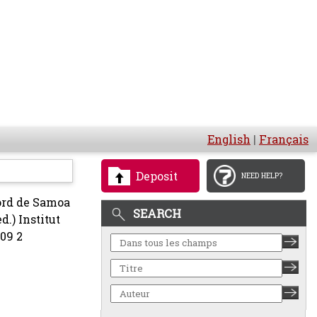
English
|
Français
Deposit
NEED HELP?
cord de Samoa
SEARCH
d.) Institut
409 2