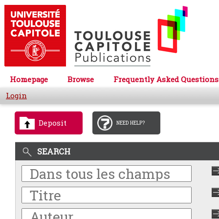
Homepage
Browse
Frequently Asked Questions
Login
Deposit
NEED HELP?
SEARCH