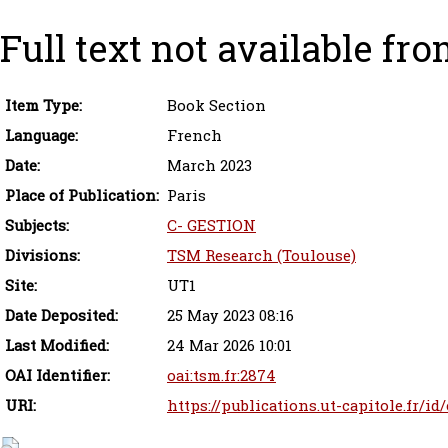
Full text not available fro
Item Type:
Book Section
Language:
French
Date:
March 2023
Place of Publication:
Paris
Subjects:
C- GESTION
Divisions:
TSM Research (Toulouse)
Site:
UT1
Date Deposited:
25 May 2023 08:16
Last Modified:
24 Mar 2026 10:01
OAI Identifier:
oai:tsm.fr:2874
URI:
https://publications.ut-capitole.fr/i