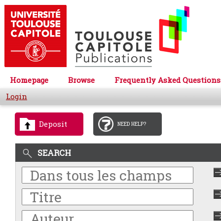
Homepage
Browse
Frequently Asked Questions
Login
Deposit
NEED HELP?
SEARCH