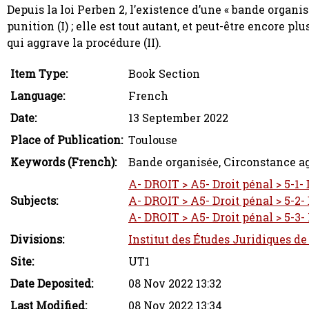
Depuis la loi Perben 2, l’existence d’une « bande orga
punition (I) ; elle est tout autant, et peut-être encore p
qui aggrave la procédure (II).
Item Type:
Book Section
Language:
French
Date:
13 September 2022
Place of Publication:
Toulouse
Keywords (French):
Bande organisée, Circonstance ag
A- DROIT > A5- Droit pénal > 5-1-
Subjects:
A- DROIT > A5- Droit pénal > 5-2- 
A- DROIT > A5- Droit pénal > 5-3-
Divisions:
Institut des Études Juridiques de
Site:
UT1
Date Deposited:
08 Nov 2022 13:32
Last Modified:
08 Nov 2022 13:34