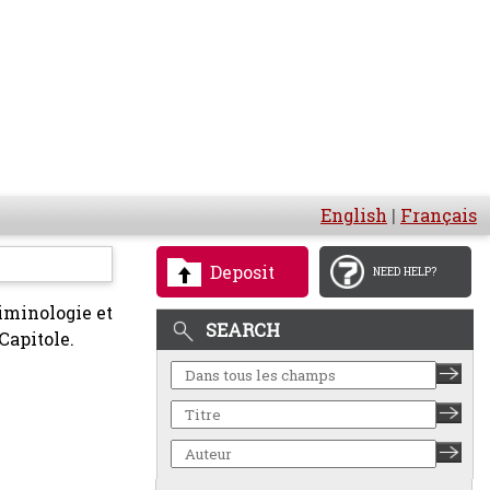
English
|
Français
Deposit
NEED HELP?
riminologie et
SEARCH
Capitole.