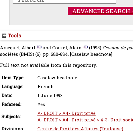
ADVANCED SEARCH 
Tools
Arseguel, Albert
and
Couret, Alain
(1993)
Cession de par
sociétés (BMIS) (6). pp. 680-684.
[Caselaw headnote]
Full text not available from this repository.
Item Type:
Caselaw headnote
Language:
French
Date:
1 June 1993
Refereed:
Yes
A- DROIT > A4- Droit privé
Subjects:
A- DROIT > A4- Droit privé > 4-3- Droit socia
Divisions:
Centre de Droit des Affaires (Toulouse)