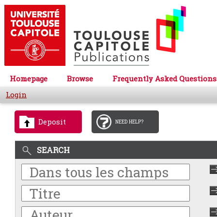
Homepage
Browse
Frequently Asked Questions
Login
Deposit
NEED HELP?
SEARCH