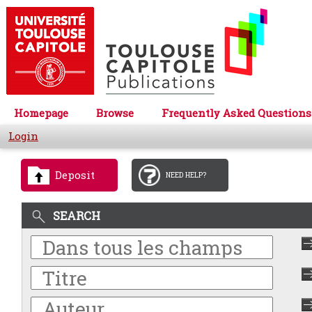
Homepage
Browse
Frequently Asked Questions
Login
Deposit
NEED HELP?
SEARCH