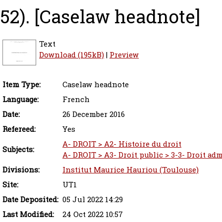
52).
[Caselaw headnote]
Text
Download (195kB)
|
Preview
Item Type:
Caselaw headnote
Language:
French
Date:
26 December 2016
Refereed:
Yes
A- DROIT > A2- Histoire du droit
Subjects:
A- DROIT > A3- Droit public > 3-3- Droit adm
Divisions:
Institut Maurice Hauriou (Toulouse)
Site:
UT1
Date Deposited:
05 Jul 2022 14:29
Last Modified:
24 Oct 2022 10:57