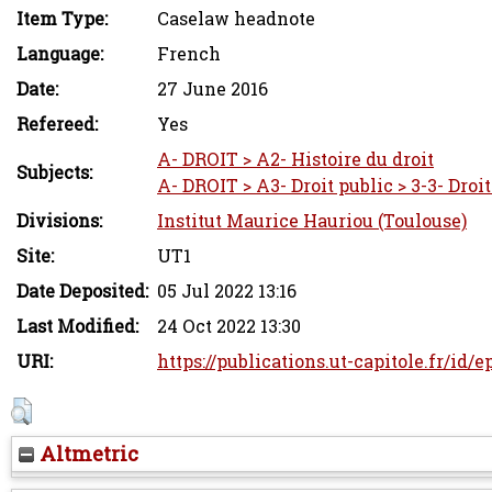
Item Type:
Caselaw headnote
Language:
French
Date:
27 June 2016
Refereed:
Yes
A- DROIT > A2- Histoire du droit
Subjects:
A- DROIT > A3- Droit public > 3-3- Droi
Divisions:
Institut Maurice Hauriou (Toulouse)
Site:
UT1
Date Deposited:
05 Jul 2022 13:16
Last Modified:
24 Oct 2022 13:30
URI:
https://publications.ut-capitole.fr/id/
Altmetric