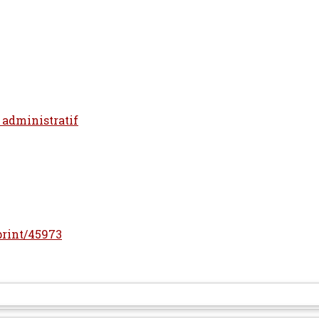
t administratif
eprint/45973