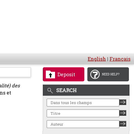
English
|
Français
Deposit
NEED HELP?
alité) des
SEARCH
ns et