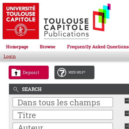
Homepage
Browse
Frequently Asked Questions
Login
Deposit
NEED HELP?
SEARCH