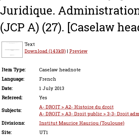
Juridique. Administrations
(JCP A) (27).
[Caselaw hea
Text
Download (143kB)
|
Preview
Item Type:
Caselaw headnote
Language:
French
Date:
1 July 2013
Refereed:
Yes
A- DROIT > A2- Histoire du droit
Subjects:
A- DROIT > A3- Droit public > 3-3- Droit adm
Divisions:
Institut Maurice Hauriou (Toulouse)
Site:
UT1