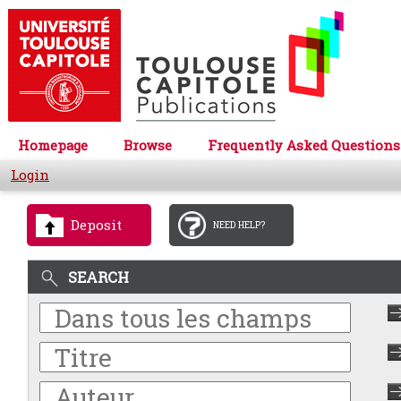
Homepage
Browse
Frequently Asked Questions
Login
Deposit
NEED HELP?
SEARCH