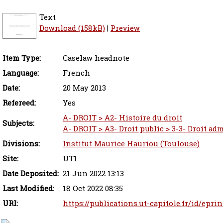
Text
Download (158kB)
|
Preview
Item Type:
Caselaw headnote
Language:
French
Date:
20 May 2013
Refereed:
Yes
A- DROIT > A2- Histoire du droit
Subjects:
A- DROIT > A3- Droit public > 3-3- Droit adm
Divisions:
Institut Maurice Hauriou (Toulouse)
Site:
UT1
Date Deposited:
21 Jun 2022 13:13
Last Modified:
18 Oct 2022 08:35
URI:
https://publications.ut-capitole.fr/id/epri