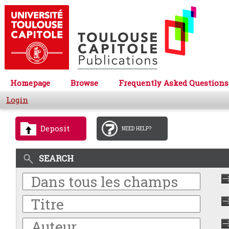
Homepage
Browse
Frequently Asked Questions
Login
Deposit
NEED HELP?
SEARCH