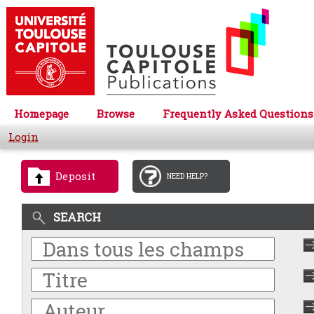
Homepage
Browse
Frequently Asked Questions
Login
Deposit
NEED HELP?
SEARCH