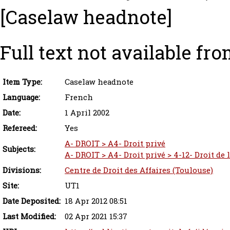
[Caselaw headnote]
Full text not available fro
Item Type:
Caselaw headnote
Language:
French
Date:
1 April 2002
Refereed:
Yes
A- DROIT > A4- Droit privé
Subjects:
A- DROIT > A4- Droit privé > 4-12- Droit de
Divisions:
Centre de Droit des Affaires (Toulouse)
Site:
UT1
Date Deposited:
18 Apr 2012 08:51
Last Modified:
02 Apr 2021 15:37