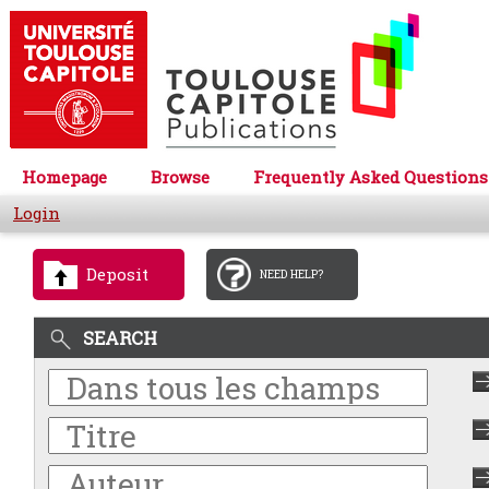
Homepage
Browse
Frequently Asked Questions
Login
Deposit
NEED HELP?
SEARCH