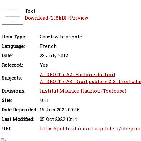
Text
Download (138kB)
|
Preview
Item Type:
Caselaw headnote
Language:
French
Date:
23 July 2012
Refereed:
Yes
A- DROIT > A2- Histoire du droit
Subjects:
A- DROIT > A3- Droit public > 3-3- Droit adm
Divisions:
Institut Maurice Hauriou (Toulouse)
Site:
UT1
Date Deposited:
15 Jun 2022 09:45
Last Modified:
05 Oct 2022 13:14
URI:
https://publications.ut-capitole.fr/id/epri