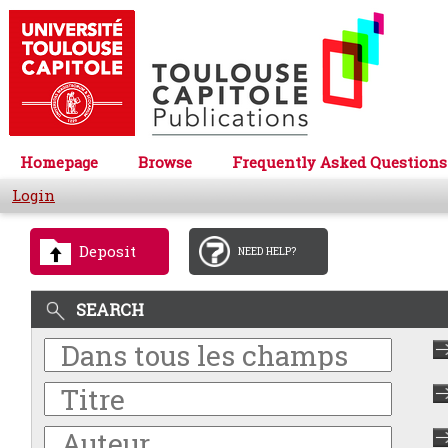
Homepage
Browse
Frequently Asked Questions
Login
Deposit
NEED HELP?
SEARCH