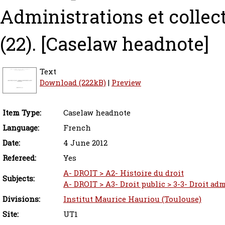
Administrations et collect
(22).
[Caselaw headnote]
Text
Download (222kB)
|
Preview
Item Type:
Caselaw headnote
Language:
French
Date:
4 June 2012
Refereed:
Yes
A- DROIT > A2- Histoire du droit
Subjects:
A- DROIT > A3- Droit public > 3-3- Droit adm
Divisions:
Institut Maurice Hauriou (Toulouse)
Site:
UT1