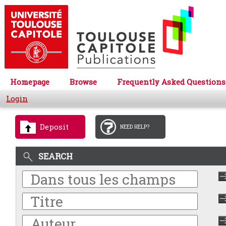
Homepage
Browse
Frequently Asked Questions
Login
Deposit
NEED HELP?
SEARCH