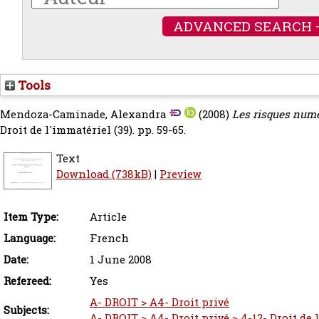
ADVANCED SEARCH 
Tools
Mendoza-Caminade, Alexandra
(2008)
Les risques numér
Droit de l'immatériel (39). pp. 59-65.
Text
Download (738kB)
|
Preview
Item Type:
Article
Language:
French
Date:
1 June 2008
Refereed:
Yes
A- DROIT > A4- Droit privé
Subjects:
A- DROIT > A4- Droit privé > 4-12- Droit de