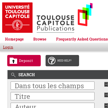
Homepage
Browse
Frequently Asked Questions
Login
Deposit
NEED HELP?
SEARCH