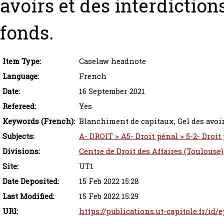
avoirs et des interdiction
fonds.
Item Type:
Caselaw headnote
Language:
French
Date:
16 September 2021
Refereed:
Yes
Keywords (French):
Blanchiment de capitaux, Gel des avoirs
Subjects:
A- DROIT > A5- Droit pénal > 5-2- Droit
Divisions:
Centre de Droit des Affaires (Toulouse)
Site:
UT1
Date Deposited:
15 Feb 2022 15:28
Last Modified:
15 Feb 2022 15:29
URI:
https://publications.ut-capitole.fr/id/