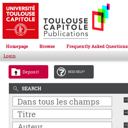
Homepage
Browse
Frequently Asked Questions
Login
Deposit
NEED HELP?
SEARCH