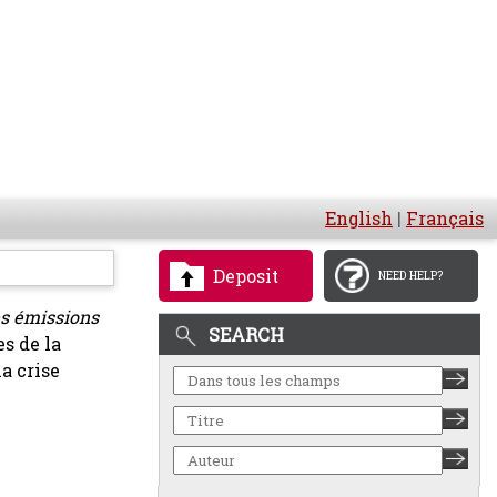
English
|
Français
Deposit
NEED HELP?
es émissions
SEARCH
s de la
la crise