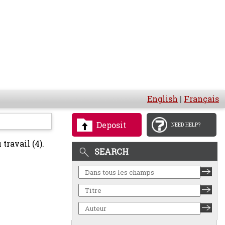
English
|
Français
Deposit
NEED HELP?
travail (4).
SEARCH