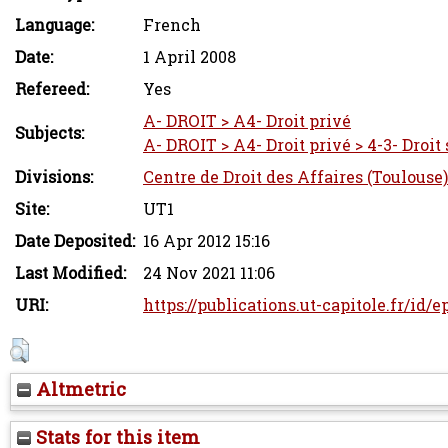
Language:
French
Date:
1 April 2008
Refereed:
Yes
A- DROIT > A4- Droit privé
Subjects:
A- DROIT > A4- Droit privé > 4-3- Droit 
Divisions:
Centre de Droit des Affaires (Toulouse)
Site:
UT1
Date Deposited:
16 Apr 2012 15:16
Last Modified:
24 Nov 2021 11:06
URI:
https://publications.ut-capitole.fr/id/
Altmetric
Stats for this item