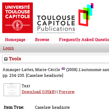
Homepage
Browse
Frequently Asked Questi
Login
Tools
Amauger-Lattes, Marie-Cécile
(2008)
L'autonomie sans 
pp. 234-235.
[Caselaw headnote]
Text
Download (135kB)
|
Preview
Item Type:
Caselaw headnote