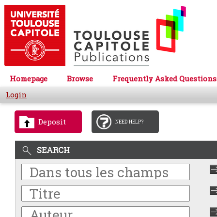
Homepage
Browse
Frequently Asked Questions
Login
Deposit
NEED HELP?
SEARCH