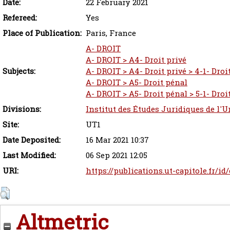
Date:
22 February 2021
Refereed:
Yes
Place of Publication:
Paris, France
A- DROIT
A- DROIT > A4- Droit privé
Subjects:
A- DROIT > A4- Droit privé > 4-1- Droit
A- DROIT > A5- Droit pénal
A- DROIT > A5- Droit pénal > 5-1- Dro
Divisions:
Institut des Études Juridiques de l'U
Site:
UT1
Date Deposited:
16 Mar 2021 10:37
Last Modified:
06 Sep 2021 12:05
URI:
https://publications.ut-capitole.fr/id
Altmetric