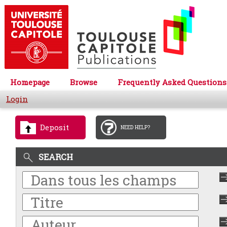
Homepage
Browse
Frequently Asked Questions
Login
Deposit
NEED HELP?
SEARCH