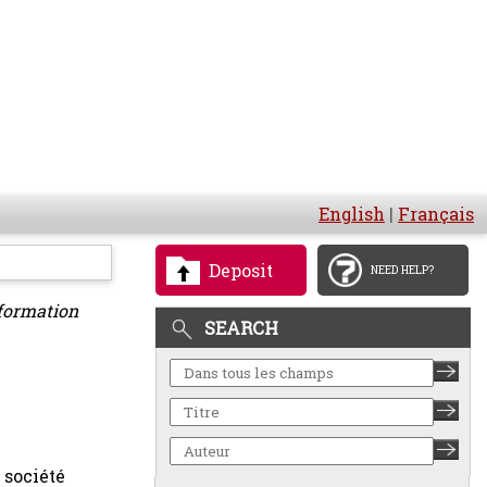
English
|
Français
Deposit
NEED HELP?
 formation
SEARCH
 société