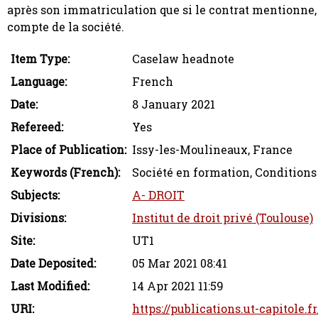
après son immatriculation que si le contrat mentionne, o
compte de la société.
Item Type:
Caselaw headnote
Language:
French
Date:
8 January 2021
Refereed:
Yes
Place of Publication:
Issy-les-Moulineaux, France
Keywords (French):
Société en formation, Conditions
Subjects:
A- DROIT
Divisions:
Institut de droit privé (Toulouse)
Site:
UT1
Date Deposited:
05 Mar 2021 08:41
Last Modified:
14 Apr 2021 11:59
URI:
https://publications.ut-capitole.f