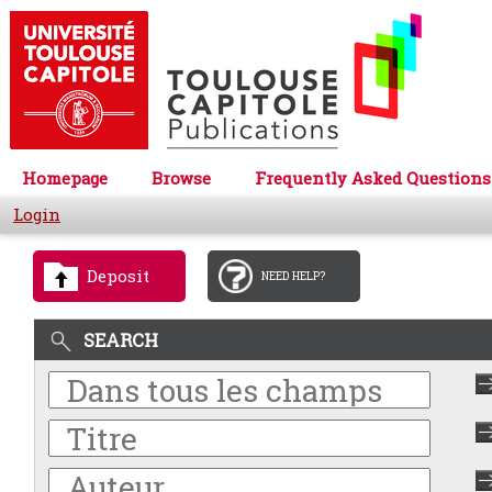
Homepage
Browse
Frequently Asked Questions
Login
Deposit
NEED HELP?
SEARCH