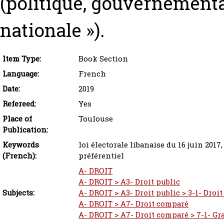
(politique, gouvernementa
nationale »).
Item Type:
Book Section
Language:
French
Date:
2019
Refereed:
Yes
Place of
Toulouse
Publication:
Keywords
loi électorale libanaise du 16 juin 201
(French):
préférentiel
A- DROIT
A- DROIT > A3- Droit public
Subjects:
A- DROIT > A3- Droit public > 3-1- Droi
A- DROIT > A7- Droit comparé
A- DROIT > A7- Droit comparé > 7-1- Gr