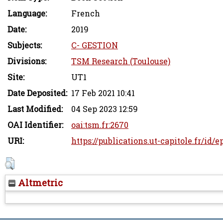
Language:
French
Date:
2019
Subjects:
C- GESTION
Divisions:
TSM Research (Toulouse)
Site:
UT1
Date Deposited:
17 Feb 2021 10:41
Last Modified:
04 Sep 2023 12:59
OAI Identifier:
oai:tsm.fr:2670
URI:
https://publications.ut-capitole.fr/id/
Altmetric