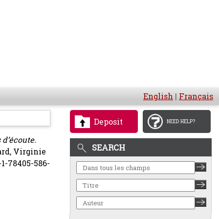
English
|
Français
Deposit
NEED HELP?
 d’écoute.
SEARCH
rd, Virginie
8-1-78405-586-