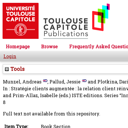
Homepage
Browse
Frequently Asked Questi
Login
Tools
Munzel, Andreas
,
Pallud, Jessie
and
Plotkina, Dar
In : Stratégie clients augmentée : la relation client réi
and
Prim-Allaz, Isabelle
(eds.) ISTE editions. Series “I
8
Full text not available from this repository.
Item Type:
Book Section