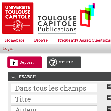
Homepage
Browse
Frequently Asked Questions
Login
Deposit
NEED HELP?
SEARCH