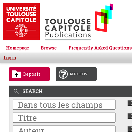
Homepage
Browse
Frequently Asked Questions
Login
Deposit
NEED HELP?
SEARCH