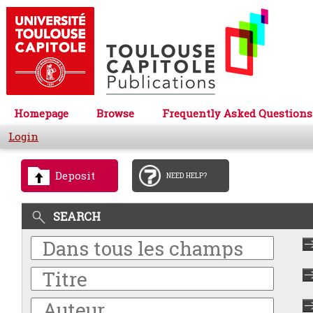
Homepage
Browse
Frequently Asked Questions
Login
Deposit
NEED HELP?
SEARCH