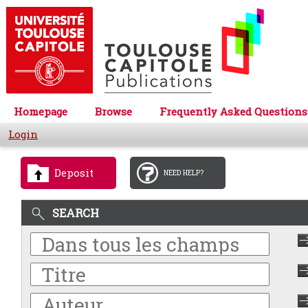
Homepage
Browse
Frequently Asked Questions
Login
Deposit
NEED HELP?
SEARCH